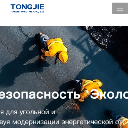
Тунцзе
Насос
Тунцзе
Tongjie
Tongjie
высокого
Технология
Энергия
автоматизаци
давления
Узнать
Узнать
Узнать
Узнать
больше
больше
больше
больше