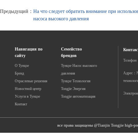
Предыдущий：
На что следует обратить внимание при использо
насоса высокого давления
Навигация по
Семейство
Контак
сайту
брендов
Телефон
О Тунцзе
Тунцзе Насос высокого
Адрес：№ 
Бренд
давления
технолог
Отраслевые решения
Тунцзе Технология
Новостной центр
Tongjie Энергия
Электрон
Услуги в Тунцзе
Tongjie автоматизация
Контакт
все права защищены @Tianjin Tongjie high-pr