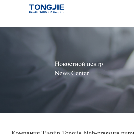
Тунцзе Насос
высокого
давления
Узнать больш
Компания Tianjin Tongjie high-pressure p