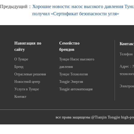
Предыдущий：
Хорошие новости: насос высокого давления Тунц
получил «Сертификат безопасности угля»
Навигация по
Семейство
Контак
сайту
брендов
Телефон
О Тунцзе
Тунцзе Насос высокого
Адрес：№ 
Бренд
давления
технолог
Отраслевые решения
Тунцзе Технология
Новостной центр
Tongjie Энергия
Электрон
Услуги в Тунцзе
Tongjie автоматизация
Контакт
все права защищены @Tianjin Tongjie high-pr