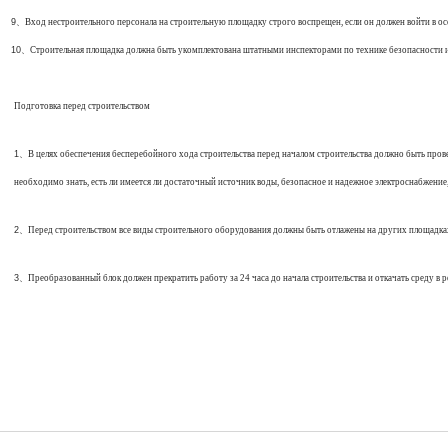
9、
Вход нестроительного персонала на строительную площадку строго воспрещен, если он должен войти в ос
10、
Строительная площадка должна быть укомплектована штатными инспекторами по технике безопасности и
Подготовка перед строительством
1、
В целях обеспечения бесперебойного хода строительства перед началом строительства должно быть пров
необходимо знать, есть ли имеется ли достаточный источник воды, безопасное и надежное электроснабжени
2、
Перед строительством все виды строительного оборудования должны быть отлажены на других площадках
3、
Преобразованный блок должен прекратить работу за 24 часа до начала строительства и откачать среду в р