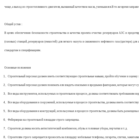
чище, а выход из строя топливного двигателя, вызванный качеством масла, уменьшился.В то же время заправ
Общий устав
：
В целях обеспечения безопасности строительства и качества проекта очистки резервуаров АЗС и предо
(газовых) станций, резервуаров (емкостей) для легкого мазута и сжиженного нефтяного газа (цистерн) 
стандартам и спецификациям.
Основные положения
1、
Строительный персонал должен иметь соответствующие строительные навыки, пройти обучение и оценку з
2、
Строительный персонал должен понимать или владеть опасными и вредными факторами, которые могут суще
3、
Все виды инструментов, используемых в строительном процессе, должны соответствовать требованиям в
4、
Все виды оборудования и сооружений, используемые в процессе строительства, должны иметь соответст
5、
Все виды оборудования и конструкций, используемых в процессе строительства, должны быть размещены в
6、
Фейерверки на строительной площадке строго запрещены.
7、
Строители должны носить антистатический комбинезон, обувь и головные уборы, перчатки и т. д.
8、
Строителям строго запрещается проносить на площадку мобильные телефоны, сигареты, спички, зажигалки 