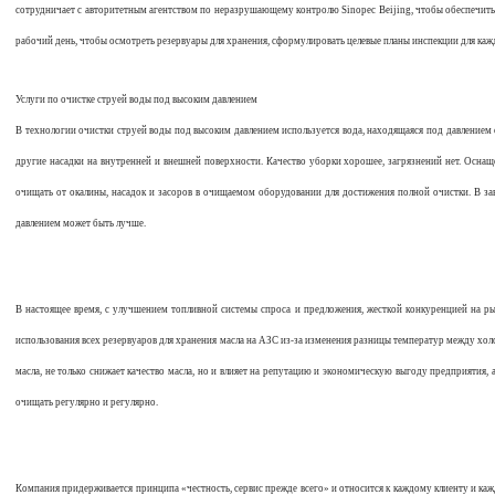
сотрудничает с авторитетным агентством по неразрушающему контролю Sinopec Beijing, чтобы обеспечить 
рабочий день, чтобы осмотреть резервуары для хранения, сформулировать целевые планы инспекции для кажд
Услуги по очистке струей воды под высоким давлением
В технологии очистки струей воды под высоким давлением используется вода, находящаяся под давлением
другие насадки на внутренней и внешней поверхности
.
Качество уборки хорошее, загрязнений нет. Оснащ
очищать от окалины, насадок и засоров в очищаемом оборудовании для достижения полной очистки. В з
давлением может быть лучше.
В настоящее время, с улучшением топливной системы спроса и предложения, жесткой конкуренцией на 
использования всех резервуаров для хранения масла на АЗС из-за изменения разницы температур между холод
масла, не только снижает качество масла, но и влияет на репутацию и экономическую выгоду предприятия,
очищать регулярно и регулярно.
Компания придерживается принципа «честность, сервис прежде всего» и относится к каждому клиенту и кажд