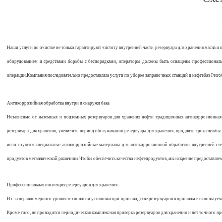
Наши услуги по очистке не только гарантируют чистоту внутренней части резервуара для хранения масла и 
оборудованием и средствами борьбы с беспорядками, операторы должны быть оснащены профессиональн
операции.Компания последовательно предоставляла услуги по уборке заправочных станций и нефтебаз PetroC
Антикоррозийная обработка внутри и снаружи бака
Независимо от наземных и подземных резервуаров для хранения нефти традиционная антикоррозионная 
резервуара для хранения, увеличить период обслуживания резервуара для хранения, продлить срок службы р
используются специальные антикоррозийные материалы для антикоррозионной обработки внутренней стен
продуктов металлической ржавчины.Чтобы обеспечить качество нефтепродуктов, мы искренне предоставляем
Профессиональная инспекция резервуаров для хранения
Из-за неравномерного уровня технологии установки при производстве резервуаров в прошлом в используемы
Кроме того, не проводится периодическая комплексная проверка резервуаров для хранения и нет точного пр