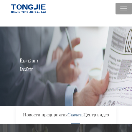
Тунцзе
Насос
Тунцзе
Tongjie
Tongjie
высокого
Технология
Энергия
автоматизаци
давления
Узнать
Узнать
Узнать
Узнать
больше
больше
больше
больше
Новости предприятия
Скачать
Центр видео