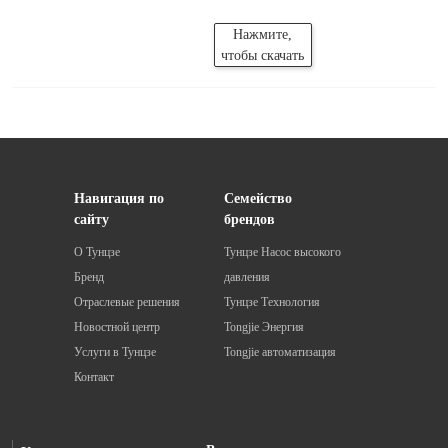
Нажмите,
чтобы скачать
Навигация по
Семейство
сайту
брендов
О Тунцзе
Тунцзе Насос высокого
Бренд
давления
Отраслевые решения
Тунцзе Технология
Новостной центр
Tongjie Энергия
Услуги в Тунцзе
Tongjie автоматизация
Контакт